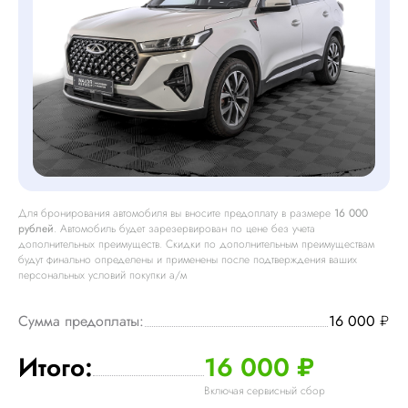
Для бронирования автомобиля вы вносите предоплату в размере
16 000
рублей
. Автомобиль будет зарезервирован по цене без учета
дополнительных преимуществ. Скидки по дополнительным преимуществам
будут финально определены и применены после подтверждения ваших
персональных условий покупки a/м
Сумма предоплаты:
16 000
₽
Итого:
16 000 ₽
Включая сервисный сбор